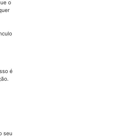
que o
quer
nculo
sso é
ção.
o seu