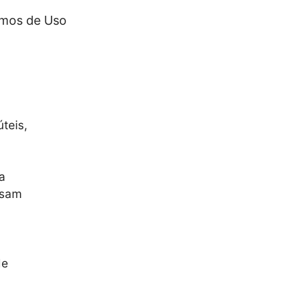
mos de Uso
teis,
a
ssam
de