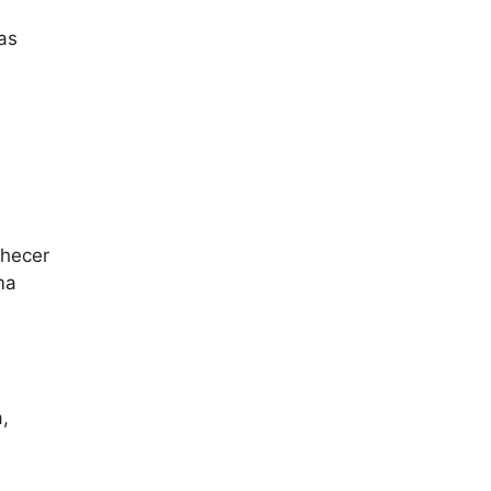
as
nhecer
ma
,